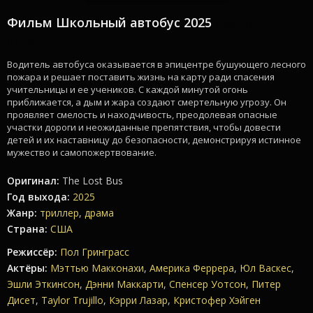
Фильм Школьный автобус 2025
смотреть
онлайн
Водитель автобуса оказывается в эпицентре бушующего лесного
пожара и решает поставить жизнь на карту ради спасения
учительницы и ее учеников. С каждой минутой огонь
приближается, а дым и жара создают смертельную угрозу. Он
проявляет смелость и находчивость, преодолевая опасные
участки дороги и неожиданные препятствия, чтобы довести
детей и их наставницу до безопасности, демонстрируя истинное
мужество и самопожертвование.
Оригинал:
The Lost Bus
Год выхода:
2025
Жанр:
триллер
,
драма
Страна:
США
Режиссёр:
Пол Гринграсс
Актёры:
Мэттью Макконахи
,
Америка Феррера
,
Юл Васкес
,
Эшли Эткинсон
,
Дэнни Маккарти
,
Спенсер Уотсон
,
Питер
Дисет
,
Taylor Trujillo
,
Кэрри Лазар
,
Кристофер Хэйген