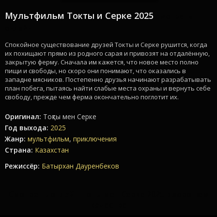
Мультфильм Токты и Серке 2025
смотреть
онлайн
Спокойное существование друзей Токты и Серке рушится, когда
их похищают прямо из родного сарая и привозят на отдалённую,
закрытую ферму. Сначала им кажется, что новое место полно
пищи и свободы, но скоро они понимают, что оказались в
западне мясников. Постепенно друзья начинают разрабатывать
план побега, пытаясь найти слабые места охраны и вернуть себе
свободу, прежде чем ферма окончательно поглотит их.
Оригинал:
Тоқты мен Серке
Год выхода:
2025
Жанр:
мультфильм
,
приключения
Страна:
Казахстан
Режиссёр:
Батырхан Дауренбеков
Смотреть онлайн Тоқты мен Серке 2025 в хорошем
качестве