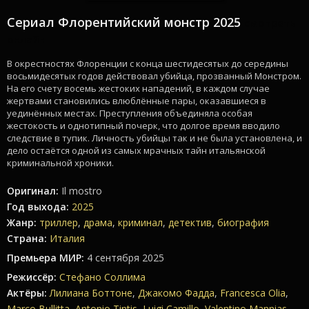
Сериал Флорентийский монстр 2025
смотреть
онлайн
В окрестностях Флоренции с конца шестидесятых до середины
восьмидесятых годов действовал убийца, прозванный Монстром.
На его счету восемь жестоких нападений, в каждом случае
жертвами становились влюблённые пары, оказавшиеся в
уединённых местах. Преступления объединяла особая
жестокость и однотипный почерк, что долгое время вводило
следствие в тупик. Личность убийцы так и не была установлена, и
дело остаётся одной из самых мрачных тайн итальянской
криминальной хроники.
Оригинал:
Il mostro
Год выхода:
2025
Жанр:
триллер
,
драма
,
криминал
,
детектив
,
биография
Страна:
Италия
Премьера МИР:
4 сентября 2025
Режиссёр:
Стефано Соллима
Актёры:
Лилиана Боттоне
,
Джакомо Фадда
,
Francesca Olia
,
Marco Bullitta
,
Antonio Tintis
,
Luigi Camillo
,
Valentino Mannias
,