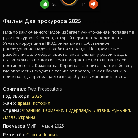
50
11
Фильм Два прокурора 2025
смотреть онлайн
Письмо заключённого чудом избегает уничтожения и попадает в
руки прокурора Корнева, который верит в справедливость.
Узнав о коррупции в НКВД, он начинает собственное
расследование, надеясь добиться правды. Но стремление
разоблачить зло оборачивается смертельной угрозой, ведь в
сталинском СССР сама система пожирает тех, кто пытается ей
противостоять. Каждый шаг Корнева становится шагом в бездну,
где опасность исходит не только от врагов, но и от близких, а
поиск правды превращается в борьбу за выживание и честь.
Оригинал:
Two Prosecutors
Год выхода:
2025
Жанр:
драма
,
история
Страна:
Франция
,
Германия
,
Нидерланды
,
Латвия
,
Румыния
,
Литва
,
Украина
Премьера МИР:
14 мая 2025
Режиссёр:
Сергей Лозница