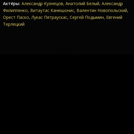
Актёры:
Александр Кузнецов
,
Анатолий Белый
,
Александр
Филиппенко
,
Витаутас Канюшонис
,
Валентин Новопольский
,
Орест Паско
,
Лукас Пятраускас
,
Сергей Подымин
,
Евгений
Терлецкий
Смотреть онлайн Two Prosecutors 2025 в хорошем
качестве