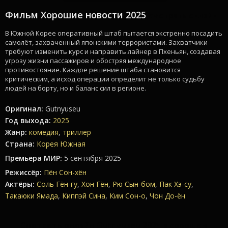
Фильм Хорошие новости 2025
смотреть онлайн
В Южной Корее оперативный штаб пытается экстренно посадить
самолёт, захваченный японскими террористами. Захватчики
требуют изменить курс и направить лайнер в Пхеньян, создавая
угрозу жизни пассажиров и обостряя международное
противостояние. Каждое решение штаба становится
критическим, а исход операции определит не только судьбу
людей на борту, но и баланс сил в регионе.
Оригинал:
Gutnyuseu
Год выхода:
2025
Жанр:
комедия
,
триллер
Страна:
Корея Южная
Премьера МИР:
5 сентября 2025
Режиссёр:
Пён Сон-хён
Актёры:
Соль Гён-гу
,
Хон Гён
,
Рю Сын-бом
,
Пак Хэ-су
,
Такаюки Ямада
,
Киппэй Сина
,
Ким Сон-о
,
Чон До-ён
Смотреть онлайн Gutnyuseu 2025 в хорошем