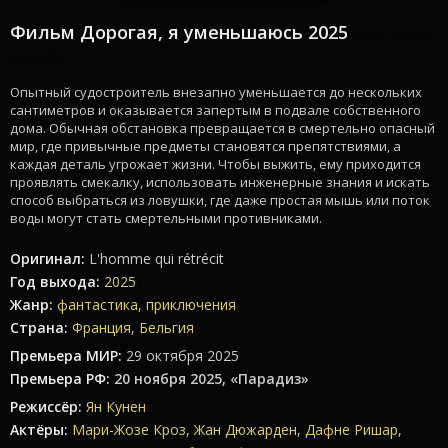
Фильм Дорогая, я уменьшаюсь 2025
смотреть
онлайн
Опытный судостроитель внезапно уменьшается до нескольких
сантиметров и оказывается запертым в подвале собственного
дома. Обычная обстановка превращается в смертельно опасный
мир, где привычные предметы становятся препятствиями, а
каждая деталь угрожает жизни. Чтобы выжить, ему приходится
проявлять смекалку, использовать инженерные знания и искать
способ выбраться из ловушки, где даже простая мышь или поток
воды могут стать смертельными противниками.
Оригинал:
L'homme qui rétrécit
Год выхода:
2025
Жанр:
фантастика
,
приключения
Страна:
Франция
,
Бельгия
Премьера МИР:
29 октября 2025
Премьера РФ:
20 ноября 2025, «Парадиз»
Режиссёр:
Ян Кунен
Актёры:
Мари-Жозе Кроз
,
Жан Дюжарден
,
Дафне Ришар
,