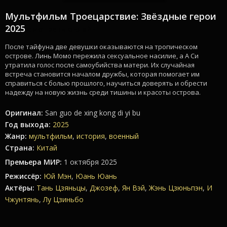
Мультфильм Троецарствие: Звёздные герои
2025
смотреть онлайн
После тайфуна две девушки оказываются на тропическом
острове. Линь Момо пережила сексуальное насилие, а А Си
утратила голос после самоубийства матери. Их случайная
встреча становится началом дружбы, которая помогает им
справиться с болью прошлого, научиться доверять и обрести
надежду на новую жизнь среди тишины и красоты острова.
Оригинал:
San guo de xing kong di yi bu
Год выхода:
2025
Жанр:
мультфильм
,
история
,
военный
Страна:
Китай
Премьера МИР:
1 октября 2025
Режиссёр:
Юй Мэн
,
Юань Юань
Актёры:
Тань Цзяньцы
,
Джозеф
,
Ян Вэй
,
Жэнь Цзюньпэн
,
И
Чжунтянь
,
Лу Цзиньбо