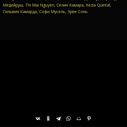
Медейруш
,
Thi Mai Nguyen
,
Селин Камара
,
Kezia Quintal
,
Сильвия Камарда
,
Софи Мусель
,
Эрве Сонь
Смотреть онлайн Reflet dans un diamant mort 2025 в
хорошем качестве