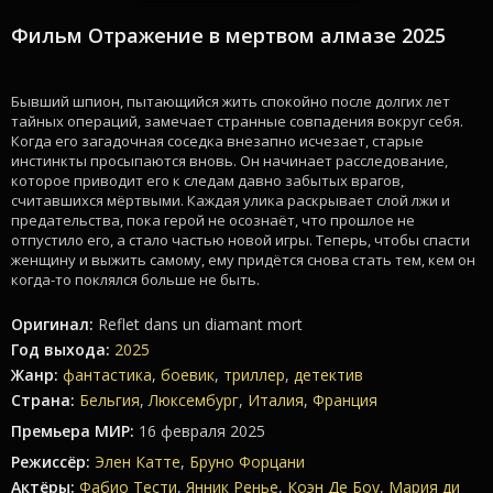
Фильм Отражение в мертвом алмазе 2025
смотреть онлайн
Бывший шпион, пытающийся жить спокойно после долгих лет
тайных операций, замечает странные совпадения вокруг себя.
Когда его загадочная соседка внезапно исчезает, старые
инстинкты просыпаются вновь. Он начинает расследование,
которое приводит его к следам давно забытых врагов,
считавшихся мёртвыми. Каждая улика раскрывает слой лжи и
предательства, пока герой не осознаёт, что прошлое не
отпустило его, а стало частью новой игры. Теперь, чтобы спасти
женщину и выжить самому, ему придётся снова стать тем, кем он
когда-то поклялся больше не быть.
Оригинал:
Reflet dans un diamant mort
Год выхода:
2025
Жанр:
фантастика
,
боевик
,
триллер
,
детектив
Страна:
Бельгия
,
Люксембург
,
Италия
,
Франция
Премьера МИР:
16 февраля 2025
Режиссёр:
Элен Катте
,
Бруно Форцани
Актёры:
Фабио Тести
,
Янник Ренье
,
Коэн Де Боу
,
Мария ди