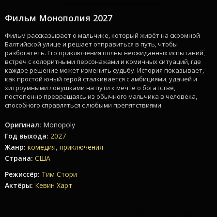
Фильм Монополия 2027
смотреть онлайн
Фильм рассказывает о мальчике, который живёт на скромной
Балтийской улице и решает отправиться в путь, чтобы
разбогатеть. Его приключения полны неожиданных испытаний,
встреч с колоритными персонажами и комичных ситуаций, где
каждое решение может изменить судьбу. История показывает,
как простой юный герой сталкивается с амбициями, удачей и
хитроумными ловушками на пути к мечте о богатстве,
постепенно превращаясь из обычного мальчика в человека,
способного справляться с любыми препятствиями.
Оригинал:
Monopoly
Год выхода:
2027
Жанр:
комедия
,
приключения
Страна:
США
Режиссёр:
Тим Стори
Актёры:
Кевин Харт
Смотреть онлайн Monopoly 2027 в хорошем