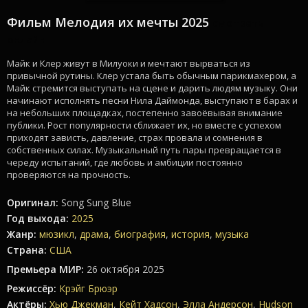
Фильм Мелодия их мечты 2025
смотреть
онлайн
Майк и Клер живут в Милуоки и мечтают вырваться из
привычной рутины. Клер устала быть обычным парикмахером, а
Майк стремится выступать на сцене и дарить людям музыку. Они
начинают исполнять песни Нила Даймонда, выступают в барах и
на небольших площадках, постепенно завоёвывая внимание
публики. Рост популярности сближает их, но вместе с успехом
приходят зависть, давление, страх провала и сомнения в
собственных силах. Музыкальный путь пары превращается в
череду испытаний, где любовь и амбиции постоянно
проверяются на прочность.
Оригинал:
Song Sung Blue
Год выхода:
2025
Жанр:
мюзикл
,
драма
,
биография
,
история
,
музыка
Страна:
США
Премьера МИР:
26 октября 2025
Режиссёр:
Крэйг Брюэр
Актёры:
Хью Джекман
,
Кейт Хадсон
,
Элла Андерсон
,
Hudson