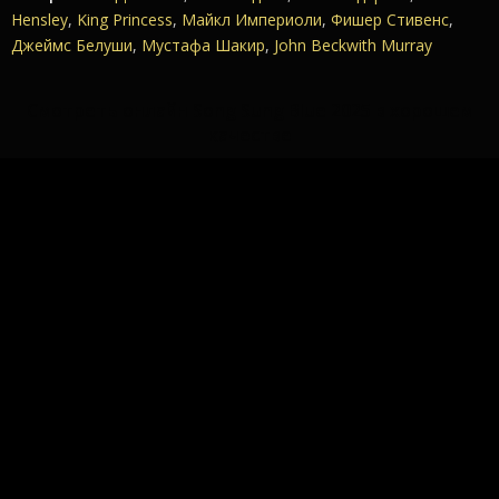
Hensley
,
King Princess
,
Майкл Империоли
,
Фишер Стивенс
,
Джеймс Белуши
,
Мустафа Шакир
,
John Beckwith Murray
Смотреть онлайн Song Sung Blue 2025 в хорошем
качестве