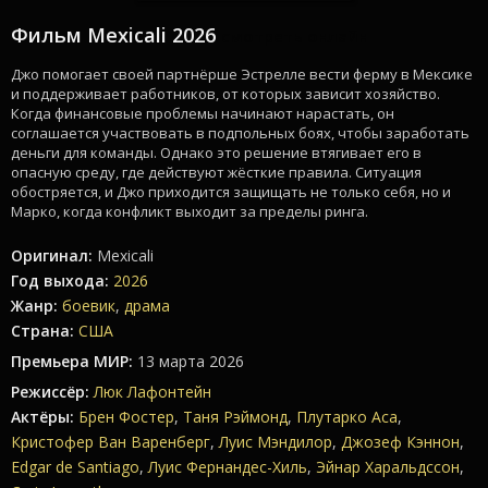
Фильм Mexicali 2026
смотреть онлайн
Джо помогает своей партнёрше Эстрелле вести ферму в Мексике
и поддерживает работников, от которых зависит хозяйство.
Когда финансовые проблемы начинают нарастать, он
соглашается участвовать в подпольных боях, чтобы заработать
деньги для команды. Однако это решение втягивает его в
опасную среду, где действуют жёсткие правила. Ситуация
обостряется, и Джо приходится защищать не только себя, но и
Марко, когда конфликт выходит за пределы ринга.
Оригинал:
Mexicali
Год выхода:
2026
Жанр:
боевик
,
драма
Страна:
США
Премьера МИР:
13 марта 2026
Режиссёр:
Люк Лафонтейн
Актёры:
Брен Фостер
,
Таня Рэймонд
,
Плутарко Аса
,
Кристофер Ван Варенберг
,
Луис Мэндилор
,
Джозеф Кэннон
,
Edgar de Santiago
,
Луис Фернандес-Хиль
,
Эйнар Харальдссон
,