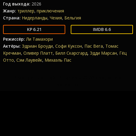
Год выхода:
2026
Жанр:
триллер
,
приключения
Страна:
Нидерланды
,
Чехия
,
Бельгия
6.21
6.6
Режиссёр:
Ли Тамахори
Актёры:
Эдриан Броуди
,
Софи Куксон
,
Пас Вега
,
Томас
Кречман
,
Оливер Платт
,
Билл Скарсгард
,
Эдди Марсан
,
Гёц
Отто
,
Сэм Лаувейк
,
Михаэль Пас
Смотреть онлайн Charles V 2026 в хорошем
качестве