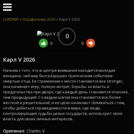
LORDMIR
»
Лордфильмы 2026
» Карл V 2026
0
0
0
Карл V 2026
смотреть онлайн
Начнем с того, что в центре внимания находится молодая
женщина, чей мир был разрушен трагическим событием -
смертью отца. Ее стремление к мести становится все stronger,
она начинает игру, полную интриг, борьбы за власть и
предательства при дворе, где каждый день становится опаснее,
чем предыдущий. С каждым шагом она становится все более
жесткой и решительной, и ее цели начинают сближаться с тем,
чтобы добиться справедливости в мире, где люди,
контролирующие судьбы целых государств, используют свою
власть для своих личных интересов.
Оригинал:
Charles V