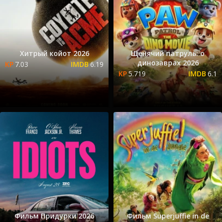
Хитрый койот 2026
Щенячий патруль: о
динозаврах 2026
7.03
6.19
5.719
6.1
Фильм Придурки 2026
Фильм Superjuffie in de