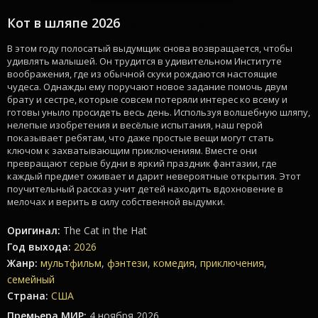
Кот в шляпе 2026
смотреть онлайн
В этом году полосатый выдумщик снова возвращается, чтобы
удивлять малышей. Он трудится в удивительном Институте
воображения, где из обычной скуки рождаются настоящие
чудеса. Однажды ему поручают новое задание помочь двум
брату и сестре, которые совсем потеряли интерес ко всему и
готовы уныло просидеть весь день. Используя волшебную шляпу,
нелепые изобретения и весёлые испытания, наш герой
показывает ребятам, что даже простые вещи могут стать
ключом к захватывающим приключениям. Вместе они
превращают серые будни в яркий праздник фантазии, где
каждый предмет оживает и дарит невероятные открытия. Этот
поучительный рассказ учит детей находить вдохновение в
мелочах и верить в силу собственной выдумки.
Оригинал:
The Cat in the Hat
Год выхода:
2026
Жанр:
мультфильм
,
фэнтези
,
комедия
,
приключения
,
семейный
Страна:
США
Премьера МИР:
4 ноября 2026