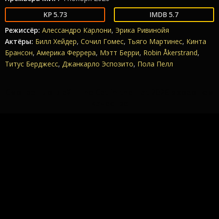
5.73
5.7
Режиссёр:
Алессандро Карлони
,
Эрика Ривинойя
Актёры:
Билл Хейдер
,
Сочил Гомес
,
Тьяго Мартинес
,
Кинта
Брансон
,
Америка Феррера
,
Мэтт Берри
,
Robin Åkerstrand
,
Титус Берджесс
,
Джанкарло Эспозито
,
Пола Пелл
Смотреть онлайн The Cat in the Hat 2026 в хорошем
качестве