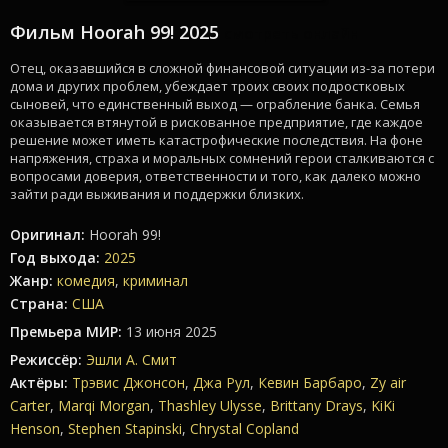
Фильм Hoorah 99! 2025
смотреть онлайн
Отец, оказавшийся в сложной финансовой ситуации из-за потери
дома и других проблем, убеждает троих своих подростковых
сыновей, что единственный выход — ограбление банка. Семья
оказывается втянутой в рискованное предприятие, где каждое
решение может иметь катастрофические последствия. На фоне
напряжения, страха и моральных сомнений герои сталкиваются с
вопросами доверия, ответственности и того, как далеко можно
зайти ради выживания и поддержки близких.
Оригинал:
Hoorah 99!
Год выхода:
2025
Жанр:
комедия
,
криминал
Страна:
США
Премьера МИР:
13 июня 2025
Режиссёр:
Эшли А. Смит
Актёры:
Трэвис Джонсон
,
Джа Рул
,
Кевин Барбаро
,
Zy air
Carter
,
Marqi Morgan
,
Thashley Ulysse
,
Brittany Drays
,
KiKi
Henson
,
Stephen Stapinski
,
Chrystal Copland