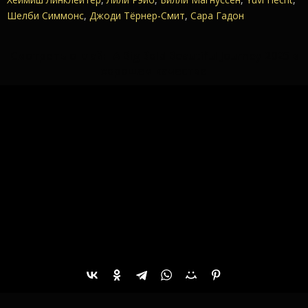
Шелби Симмонс
,
Джоди Тёрнер-Смит
,
Сара Гадон
Смотреть онлайн A Big Bold Beautiful Journey 2025 в
хорошем качестве