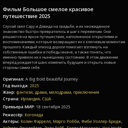
Фильм Большое смелое красивое
путешествие 2025
смотреть онлайн
Случай свёл Сару и Дэвида на свадьбе, и их неожиданное
знакомство быстро превратилось в шаг к переменам. Они
решаются на яркое путешествие, наполненное открытиями и
воспоминаниями, которые возвращают их к ключевым моментам
прошлого. Каждый эпизод дороги помогает взглянуть на
собственные ошибки и победы иначе, а также понять, что
именно привело их к нынешнему состоянию. В этом движении
вперёд рождается шанс изменить будущее и открыть новые
стороны самих себя.
Оригинал:
A Big Bold Beautiful Journey
Год выхода:
2025
Жанр:
фэнтези
,
драма
,
мелодрама
,
приключения
Страна:
Ирландия
,
США
Премьера МИР:
18 сентября 2025
Режиссёр:
Когонада
Актёры:
Колин Фаррелл
,
Марго Робби
,
Фиби Уоллер-Бридж
,
Хеймиш Линклейтер
,
Лили Рэйб
,
Билли Магнуссен
,
Yuvi Hecht
,