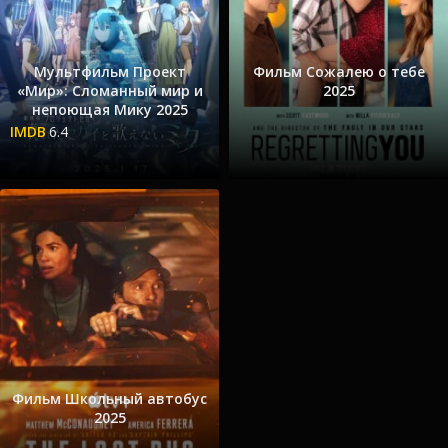
Мультфильм Проект
Фильм Сожалею о тебе
«Мир»: Сломанный мир и
2025
непоющая Мику 2025
6.4
Фильм Школьный автобус
2025