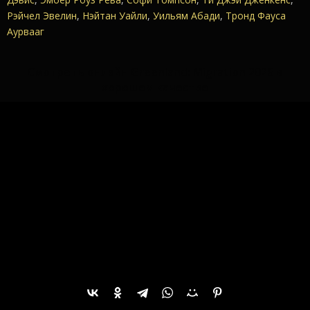
Рэйчел Эвелин
,
Нэйтан Уайли
,
Уильям Абади
,
Тронд Фауса
Аурвааг
Смотреть онлайн Greenland: Migration 2026 в
хорошем качестве