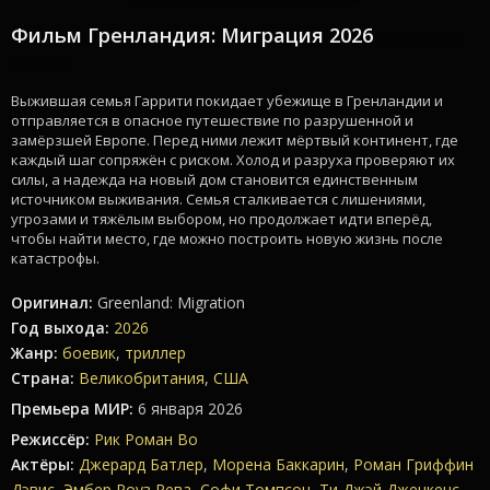
Фильм Гренландия: Миграция 2026
смотреть
онлайн
Выжившая семья Гаррити покидает убежище в Гренландии и
отправляется в опасное путешествие по разрушенной и
замёрзшей Европе. Перед ними лежит мёртвый континент, где
каждый шаг сопряжён с риском. Холод и разруха проверяют их
силы, а надежда на новый дом становится единственным
источником выживания. Семья сталкивается с лишениями,
угрозами и тяжёлым выбором, но продолжает идти вперёд,
чтобы найти место, где можно построить новую жизнь после
катастрофы.
Оригинал:
Greenland: Migration
Год выхода:
2026
Жанр:
боевик
,
триллер
Страна:
Великобритания
,
США
Премьера МИР:
6 января 2026
Режиссёр:
Рик Роман Во
Актёры:
Джерард Батлер
,
Морена Баккарин
,
Роман Гриффин
Дэвис
,
Эмбер Роуз Рева
,
Софи Томпсон
,
Ти Джэй Дженкенс
,