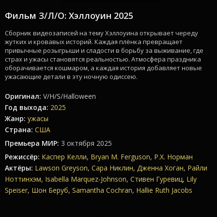
Фильм З/Л/О: Хэллоуин 2025
смотреть онлайн
Сборник видеозаписей на тему Хэллоуина открывает череду
жутких и кровавых историй. Каждая плёнка превращает
привычные розыгрыши и сладости в борьбу за выживание, где
страх и ужасы становятся реальностью. Атмосфера праздника
оборачивается кошмаром, а каждая история добавляет новые
ужасающие детали в эту ночную одиссею.
Оригинал:
V/H/S/Halloween
Год выхода:
2025
Жанр:
ужасы
Страна:
США
Премьера МИР:
3 октября 2025
Режиссёр:
Каспер Келли
,
Bryan M. Ferguson
,
Р.Х. Норман
Актёры:
Lawson Greyson
,
Сара Никлин
,
Дженна Хоган
,
Райли
Ноттинхэм
,
Isabella Marquez-Johnson
,
Стивен Гуревиц
,
Lily
Speiser
,
Шон Беруб
,
Samantha Cochran
,
Hallie Ruth Jacobs