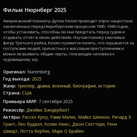
Фильм Нюрнберг 2025
смотреть онлайн
Американский психиатр Дуглас Келли проводит опрос нацистских
заключённых перед Нюрнбергским процессом 1945–1946 годов,
чтобы установить, способны ли они предстать перед судом и
отдавать отчёт в своих действиях. Изучая психику ключевых
фигур Третьего рейха, Келли стремится понять, что скрывается за
поступками людей, причастных к массовым преступлениям и
можно ли выявить общие черты, толкающие человека к
чудовищному злу.
Оригинал:
Nuremberg
Год выхода:
2025
Жанр:
триллер
,
драма
,
военный
,
биография
,
история
Страна:
США
Премьера МИР:
7 сентября 2025
Режиссёр:
Джеймс Вандербилт
Актёры:
Рассел Кроу
,
Рами Малек
,
Майкл Шеннон
,
Ричард Э.
Грант
,
Лео Вудалл
,
Колин Хэнкс
,
Джон Слэттери
,
Ренн
Шмидт
,
Лотта Вербек
,
Марк О Брайен