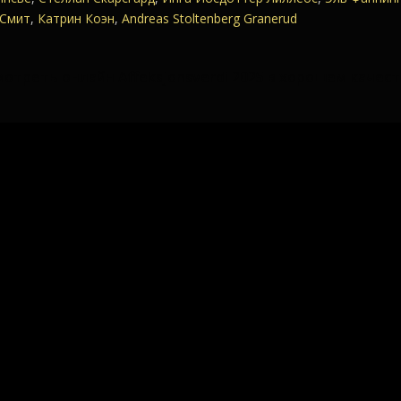
 Смит
,
Катрин Коэн
,
Andreas Stoltenberg Granerud
мотреть онлайн Affeksjonsverdi 2025 в хорошем качест