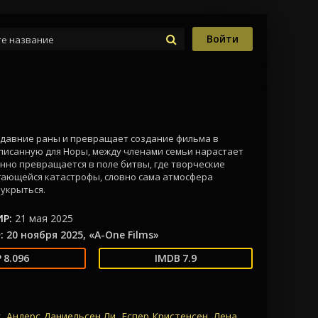
Войти
 давние раны и превращает создание фильма в
аписанную для Норы, между членами семьи нарастает
енно превращается в поле битвы, где творческие
ающейся катастрофы, словно сама атмосфера
укрыться.
Р:
21 мая 2025
:
20 ноября 2025, «A-One Films»
8.096
7.9
г
,
Андерс Даниельсен Ли
,
Еспер Кристенсен
,
Лена