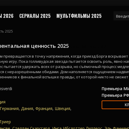
 2026
СЕРИАЛЫ 2025
МУЛЬТФИЛЬМЫ 2025
ть 2025
ентальная ценность 2025
смотреть онлайн
м превращается в точку напряжения, когда приезд Борга вскрывает
ую игру. Пока голливудская звезда пытается освоить роль, явно н
ес пытается удержать всех от разрыва, но съёмочный процесс медл
ся с неразрешёнными обидами. Дом наполняется ощущением надвиг
енников к финальной вспышке правды, от которой никто не сможет 
nsverdi
Премьера МИ
Премьера РФ
дия
Германия
,
Дания
,
Франция
,
Швеция
,
Триер
инсве
,
Стеллан Скарсгард
,
Инга Ибсдоттер Лиллеос
,
Эль Фаннин