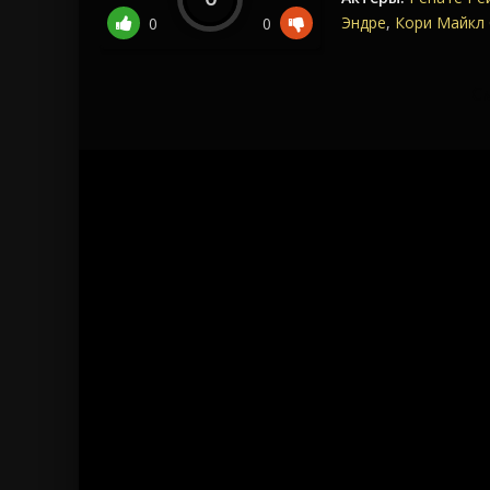
Эндре
,
Кори Майкл
0
0
С