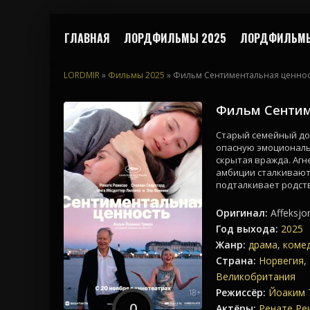
ГЛАВНАЯ
ЛОРДФИЛЬМЫ 2025
ЛОРДФИЛЬМЫ
LORDMIR
»
Фильмы 2025
» Фильм Сентиментальная ценнос
Фильм Сентим
Старый семейный до
опасную эмоциональн
скрытая вражда. Агн
амбиции сталкивают
подталкивает родств
Оригинал:
Affeksjo
Год выхода:
2025
Жанр:
драма
,
коме
Страна:
Норвегия
,
Великобритания
Режиссёр:
Йоаким 
0
Актёры:
Ренате Ре