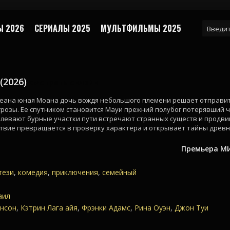
 2026
СЕРИАЛЫ 2025
МУЛЬТФИЛЬМЫ 2025
(2026)
смотреть онлайн
кеана юная Моана дочь вождя небольшого племени решает отправить
розы. Ее спутником становится Мауи прежний полубог потерявший 
левают бурные участки пути встречают странных существ и продви
твие превращается в проверку характера и открывает тайны древн
Премьера МИ
тези
,
комедия
,
приключения
,
семейный
аил
нсон
,
Кэтрин Лага айя
,
Фрэнки Адамс
,
Рина Оуэн
,
Джон Туи