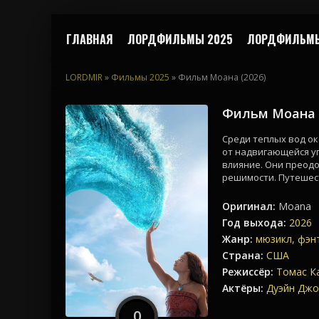
ГЛАВНАЯ
ЛОРДФИЛЬМЫ 2025
ЛОРДФИЛЬМЫ
LORDMIR
»
Фильмы 2025
» Фильм Моана (2026)
Фильм Моана 
Среди теплых вод о
от надвигающейся уг
влияние. Они преодо
решимости. Путешес
Оригинал:
Moana
Год выхода:
2026
Жанр:
мюзикл
,
фэн
Страна:
США
Режиссёр:
Томас К
Актёры:
Дуэйн Джо
0