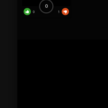
0
0
1
Смот