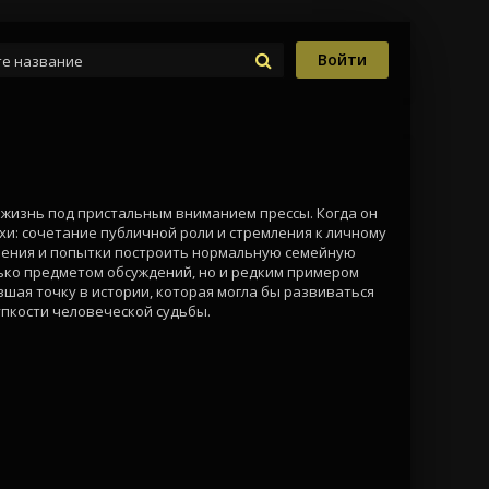
Войти
и жизнь под пристальным вниманием прессы. Когда он
хи: сочетание публичной роли и стремления к личному
мнения и попытки построить нормальную семейную
лько предметом обсуждений, но и редким примером
шая точку в истории, которая могла бы развиваться
упкости человеческой судьбы.