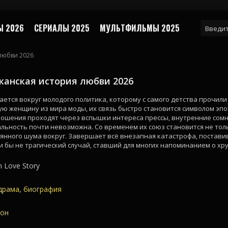
 2026
СЕРИАЛЫ 2025
МУЛЬТФИЛЬМЫ 2025
любви 2026
канская история любви 2026
смотреть онлайн
ется вокруг молодого политика, которому с самого детства прочил
ю женщину из мира моды, их связь быстро становится символом эпо
тношения проходят через вспышки интереса прессы, внутренние со
альность почти невозможна. Со временем их союз становится не то
янного шума вокруг. Завершает всё внезапная катастрофа, поставив
и бы не трагический случай, ставший для многих напоминанием о хр
 Love Story
драма
,
биография
жон