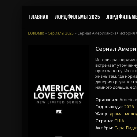
ГЛАВНАЯ
ЛОРДФИЛЬМЫ 2025
ЛОРДФИЛЬМЫ
LORDMIR
»
Сериалы 2025
» Сериал Американская история 
Сериал Амери
История разворачива
встречает утончённу
пространству. Их о
жизнь там, где норм
доверия среди посто
намного дольше, есл
Оригинал:
American
Год выхода:
2026
Жанр:
драма
,
мело
Страна:
США
Актёры:
Сара Пид