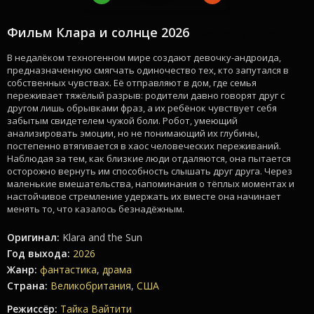
Фильм Клара и солнце 2026
смотреть онлайн
В недалёком техногенном мире создают девочку-андроида,
предназначенную смягчать одиночество тех, кто запутался в
собственных чувствах. Её отправляют в дом, где семья
переживает тяжёлый разрыв: родители давно говорят друг с
другом лишь обрывками фраз, а их ребёнок чувствует себя
забытым свидетелем чужой боли. Робот, умеющий
анализировать эмоции, но не понимающий их глубины,
постепенно втягивается в хаос человеческих переживаний.
Наблюдая за тем, как близкие люди отдаляются, она пытается
осторожно вернуть им способность слышать друг друга. Через
маленькие вмешательства, напоминания о тёплых моментах и
настойчивое стремление удержать их вместе она начинает
менять то, что казалось безнадёжным.
Оригинал:
Klara and the Sun
Год выхода:
2026
Жанр:
фантастика
,
драма
Страна:
Великобритания
,
США
Режиссёр:
Тайка Вайтити