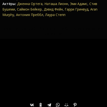
Актёры:
Дженна Ортега
,
Наташа Лионн
,
Эми Адамс
,
Стив
Бушеми
,
Саймон Бейкер
,
Дэвид Фейн
,
Гарри Гринвуд
,
Aran
Murphy
,
Антония Преббл
,
Лаура Степп
Смотреть онлайн Klara and the Sun 2026 в хорошем
качестве