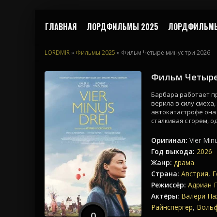
ГЛАВНАЯ
ЛОРДФИЛЬМЫ 2025
ЛОРДФИЛЬМЫ
LORDMIR
»
Фильмы 2025
» Фильм Четыре минус три 2026
Фильм Четыре
Барбара работает пр
верила в силу смеха
автокатастрофе она 
сталкивая с горем, 
Оригинал:
Vier Min
Год выхода:
2026
Жанр:
драма
Страна:
Австрия
,
Г
Режиссёр:
Адриан 
Актёры:
Валери Па
Райнспергер
,
Вольф
0