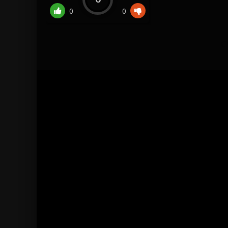
0
0
С