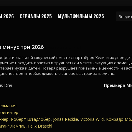
 2026
СЕРИАЛЫ 2025
МУЛЬТФИЛЬМЫ 2025
 минус три 2026
смотреть онлайн
офессиональной клоунессой вместе с партнёром Хели, и их двое дет
, умение находить позитив в трудностях и менять ситуацию с помощ
теряет мужа и детей. Потеря разрушает привычные ценности и заст
одиночеством и необходимостью заново выстраивать жизнь.
us Drei
Премьера МИ
ермания
Гойгингер
хнер
,
Роберт Штадлобер
,
Jonas Recklie
,
Victoria Wild
,
Конрадо Мо
ганг Лампль
,
Felix Draschl