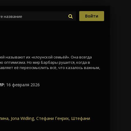
Войти
ей называют их «клоунской семьёй». Она всегда
ью оптимизма. Но мир Барбары рушится, когда в
авляет её переосмыслить всё, что казалось важным,
Р:
16 февраля 2026
лина
,
Jona Widling
,
Стефани Генрих
,
Штефани