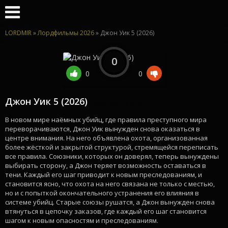
LORDMIR
»
Лордфильмы 2026
» Джон Уик 5 (2026)
0
0
0
Джон Уик 5 (2026)
смотреть онлайн
В новом мире наёмных убийц, где правила преступного мира
переворачиваются, Джон Уик вынужден снова оказаться в
центре внимания. На него объявлена охота, организованная
более жёсткой и закрытой структурой, стремящейся переписать
все правила. Союзники, которых он доверял, теперь вынуждены
выбирать сторону, а Джон теряет возможность оставаться в
тени. Каждый его шаг приводит к новым преследованиям, и
становится ясно, что охота на него связана не только с местью,
но и с попыткой окончательного устранения его влияния в
системе убийц. Старые союзы рушатся, а Джон вынужден снова
втянуться в цепочку заказов, где каждый его шаг становится
шагом к новым опасностям и преследованиям.