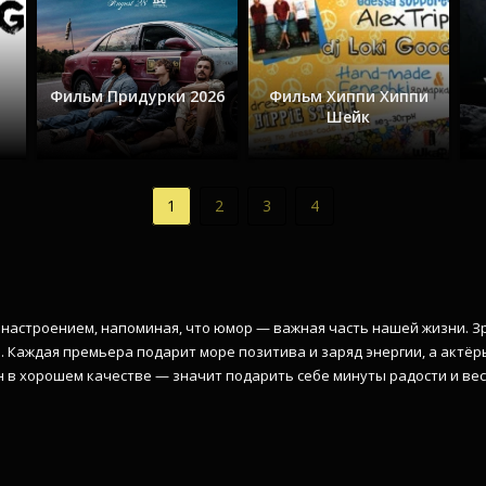
Фильм Придурки 2026
Фильм Хиппи Хиппи
Шейк
1
2
3
4
 настроением, напоминая, что юмор — важная часть нашей жизни. 
 Каждая премьера подарит море позитива и заряд энергии, а актёры
 в хорошем качестве — значит подарить себе минуты радости и вес