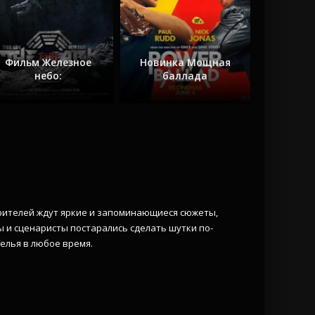
Фильм Железное
Новинка Мощная
небо:
баллада
Зрителей ждут яркие и запоминающиеся сюжеты,
 и сценаристы постарались сделать шутки по-
елья в любое время.