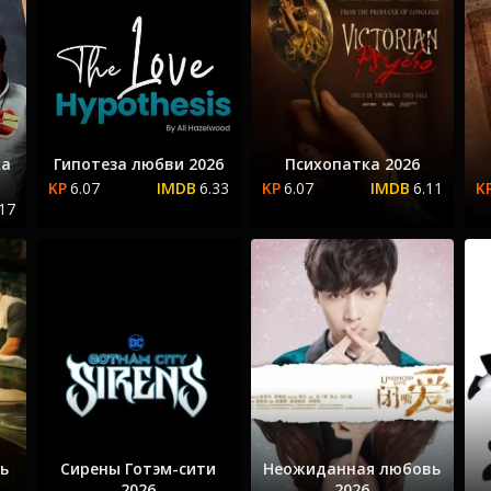
ка
Гипотеза любви 2026
Психопатка 2026
6.07
6.33
6.07
6.11
.17
чь
Сирены Готэм-сити
Неожиданная любовь
2026
2026