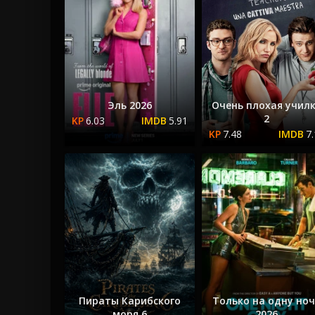
Эль 2026
Очень плохая учил
2
6.03
5.91
7.48
7
Пираты Карибского
Только на одну но
моря 6
2026